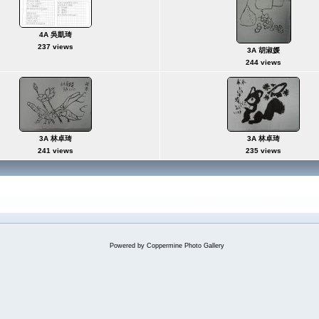
4A 吳凱琦
237 views
3A 胡淑媛
244 views
3A 林卓琦
3A 林卓琦
241 views
235 views
Powered by
Coppermine Photo Gallery