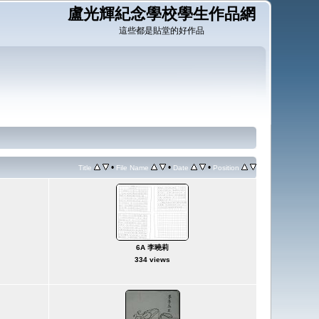
盧光輝紀念學校學生作品網
這些都是貼堂的好作品
•
•
•
Title
File Name
Date
Position
6A 李曉莉
334 views