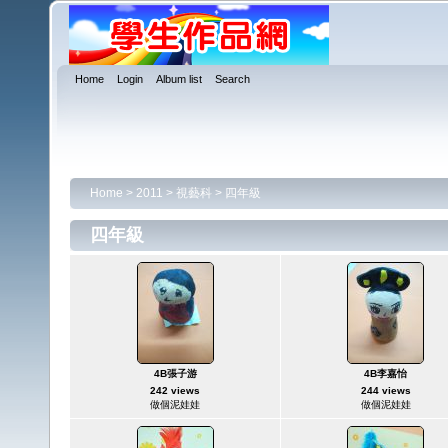
Home
Login
Album list
Search
Home
>
2011
>
視藝科
>
四年級
四年級
4B張子游
4B李嘉怡
242 views
244 views
做個泥娃娃
做個泥娃娃