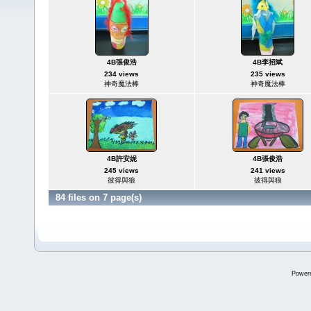
4B張俊浩
4B李招斌
234 views
235 views
神奇魔法棒
神奇魔法棒
4B許安妮
4B張俊浩
245 views
241 views
彼得與狼
彼得與狼
84 files on 7 page(s)
Power