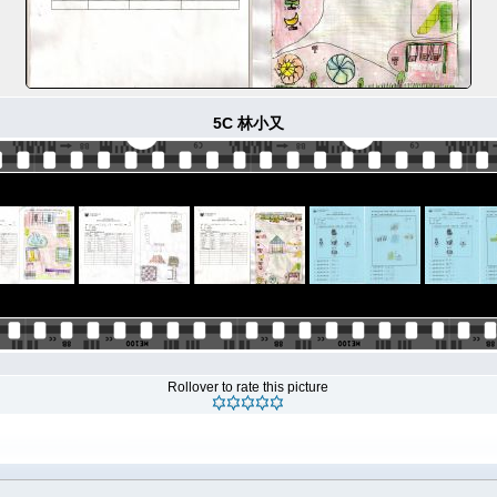
5C 林小又
Rollover to rate this picture