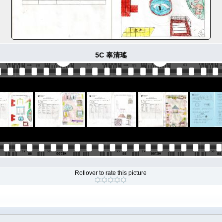
5C 辜清瑤
Rollover to rate this picture