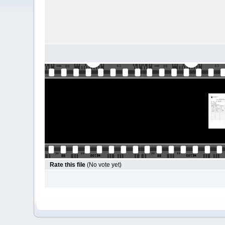
Rate this file
(No vote yet)