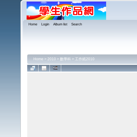
Home
Login
Album list
Search
Home
>
2010
>
數學科
>
工作紙2010