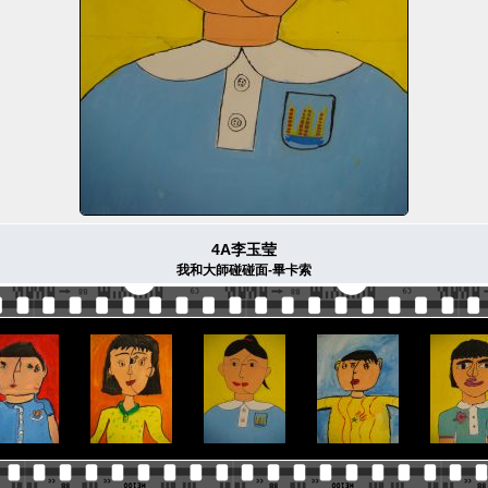
4A李玉莹
我和大師碰碰面-畢卡索