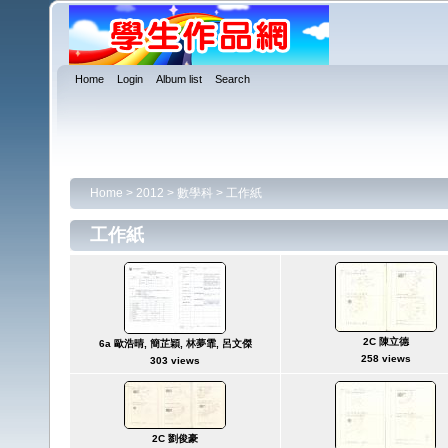
Home
Login
Album list
Search
Home
>
2012
>
數學科
>
工作紙
工作紙
2C 陳立德
6a 歐浩晴, 簡芷穎, 林夢霏, 呂文傑
258 views
303 views
2C 劉俊豪