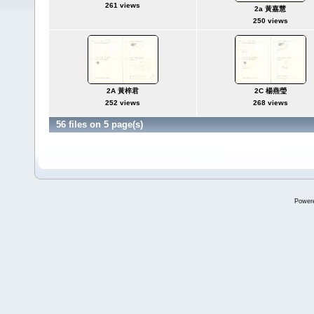
261 views
2a 黃嘉慧
250 views
2A 黃梓君
2C 楊燕瑩
252 views
268 views
56 files on 5 page(s)
Power