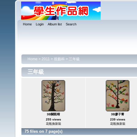
Home
Login
Album list
Search
Home
>
2011
>
視藝科
>
三年級
三年級
3B關凱晴
3B廖子菁
255 views
239 views
花瓶換新裝
花瓶換新裝
75 files on 7 page(s)