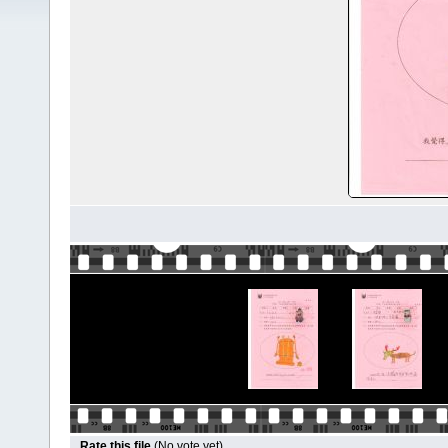
Rate this file
(No vote yet)