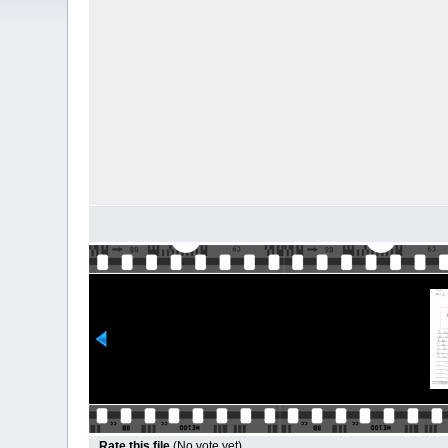
Rate this file
(No vote yet)