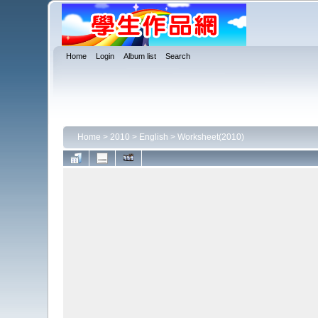
Home
Login
Album list
Search
Home
>
2010
>
English
>
Worksheet(2010)