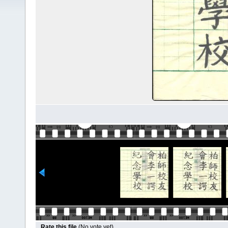
Rate this file
(No vote yet)