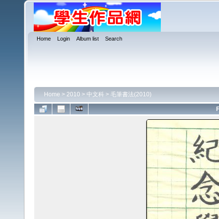
Home
Login
Album list
Search
Home
>
2010
>
中文科
>
毛筆書法(2010)
F