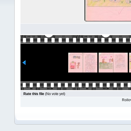
Rate this file
(No vote yet)
Rollov