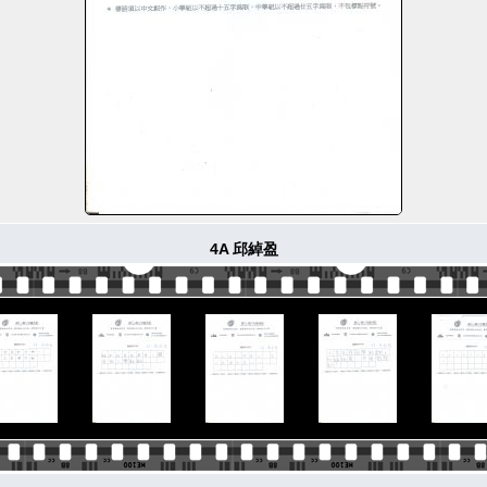
4A 邱綽盈