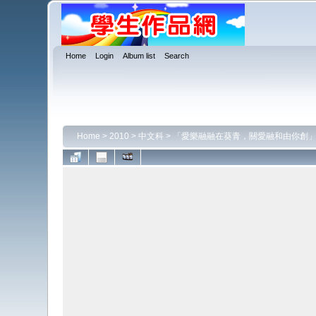
Home
Login
Album list
Search
Home
>
2010
>
中文科
>
「愛樂融融在葵青，關愛融和由你創