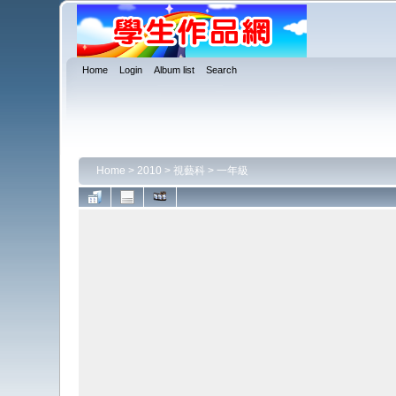
Home
Login
Album list
Search
Home
>
2010
>
視藝科
>
一年級