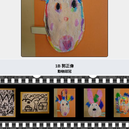
1B 郭正偉
動物頭冠