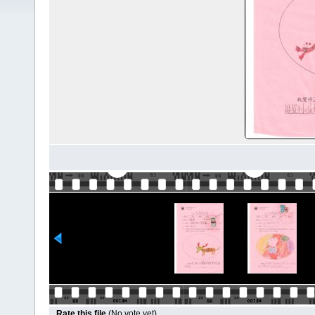
Rate this file
(No vote yet)