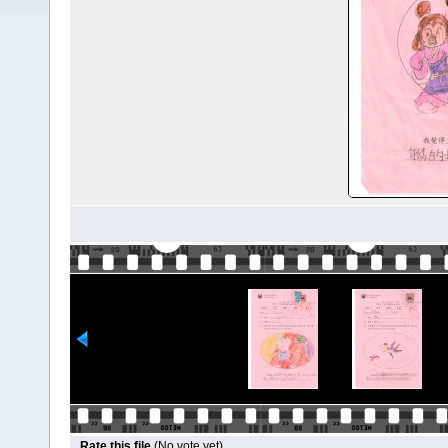
Rate this file
(No vote yet)