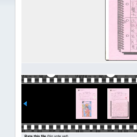
Rate this file
(No vote yet)