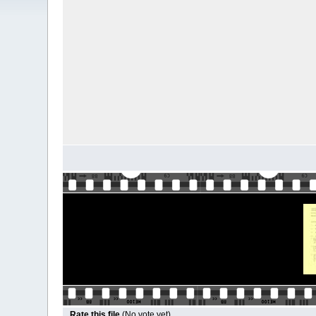
Rate this file
(No vote yet)