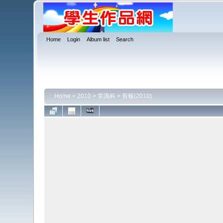
Home
Login
Album list
Search
Home
>
2010
>
常識科
>
剪報(2010)