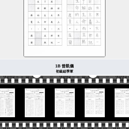
1B 曾凱儀
初級組季軍