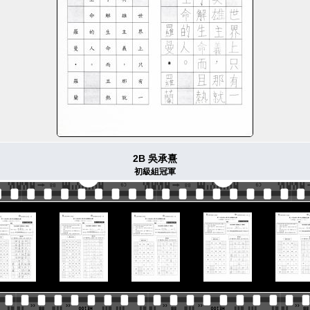
2B 吳承熹
初級組冠軍