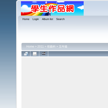
Home
Login
Album list
Search
Home
>
2011
>
視藝科
>
五年級