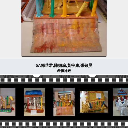
5A郭芷君,陳娟瑜,黃宇康,張敬昊
希臘神殿