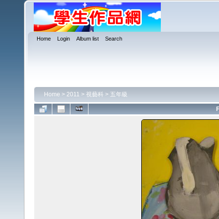
Home
Login
Album list
Search
Home
>
2011
>
視藝科
>
五年級
F